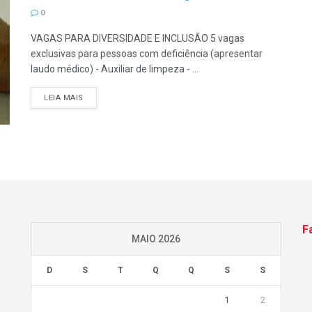
0
VAGAS PARA DIVERSIDADE E INCLUSÃO 5 vagas
exclusivas para pessoas com deficiência (apresentar
laudo médico) - Auxiliar de limpeza - ...
LEIA MAIS
F
MAIO 2026
D
S
T
Q
Q
S
S
1
2