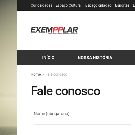
Curiosidades
Espaço Cultural
Espaço cidadão
Esportes
L
INÍCIO
NOSSA HISTÓRIA
Home
Fale conosco
Fale conosco
Nome (obrigatório)