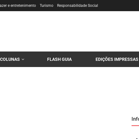
azer e entretenimento
Turismo
Responsabilidade Social
COLUNAS
FLASH GUIA
EDIÇÕES IMPRESSAS
In