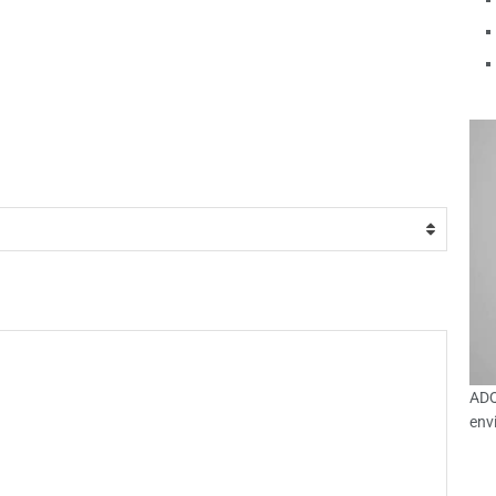
ADQ
env