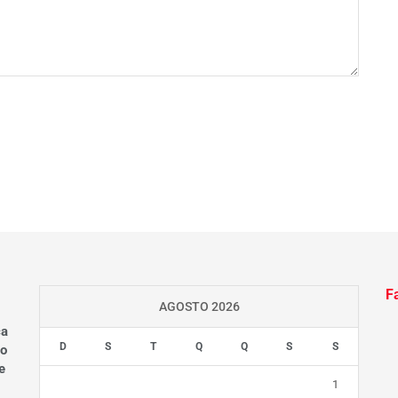
F
AGOSTO 2026
ca
D
S
T
Q
Q
S
S
do
e
1