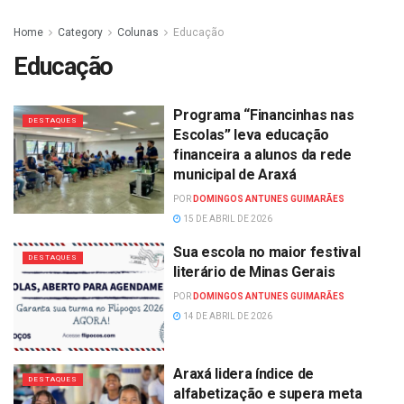
Home
Category
Colunas
Educação
Educação
Programa “Financinhas nas
DESTAQUES
Escolas” leva educação
financeira a alunos da rede
municipal de Araxá
POR
DOMINGOS ANTUNES GUIMARÃES
15 DE ABRIL DE 2026
Sua escola no maior festival
DESTAQUES
literário de Minas Gerais
POR
DOMINGOS ANTUNES GUIMARÃES
14 DE ABRIL DE 2026
Araxá lidera índice de
DESTAQUES
alfabetização e supera meta