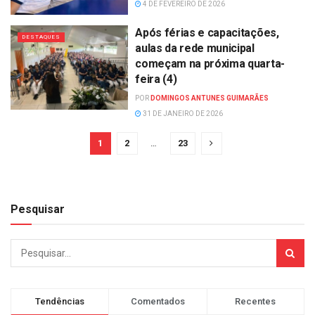
4 DE FEVEREIRO DE 2026
Após férias e capacitações,
DESTAQUES
aulas da rede municipal
começam na próxima quarta-
feira (4)
POR
DOMINGOS ANTUNES GUIMARÃES
31 DE JANEIRO DE 2026
1
2
…
23
Pesquisar
Tendências
Comentados
Recentes