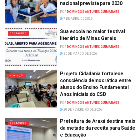
nacional prevista para 2030
POR
DOMINGOS ANTUNES GUIMARÃES
7 DE ABRIL DE 2026
Sua escola no maior festival
DESTAQUES
literário de Minas Gerais
POR
DOMINGOS ANTUNES GUIMARÃES
30 DE MARÇO DE 2026
Projeto Cidadania fortalece
EDUCAÇÃO
consciência democrática entre
alunos do Ensino Fundamental
Anos Iniciais do CSD
POR
DOMINGOS ANTUNES GUIMARÃES
28 DE FEVEREIRO DE 2026
Prefeitura de Araxá destina mais
DESTAQUES
da metade da receita para Saúde
e Educação