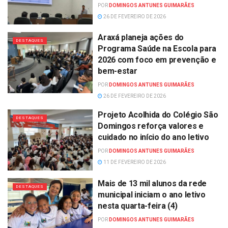
POR
DOMINGOS ANTUNES GUIMARÃES
26 DE FEVEREIRO DE 2026
Araxá planeja ações do
DESTAQUES
Programa Saúde na Escola para
2026 com foco em prevenção e
bem-estar
POR
DOMINGOS ANTUNES GUIMARÃES
26 DE FEVEREIRO DE 2026
Projeto Acolhida do Colégio São
DESTAQUES
Domingos reforça valores e
cuidado no início do ano letivo
POR
DOMINGOS ANTUNES GUIMARÃES
11 DE FEVEREIRO DE 2026
Mais de 13 mil alunos da rede
DESTAQUES
municipal iniciam o ano letivo
nesta quarta-feira (4)
POR
DOMINGOS ANTUNES GUIMARÃES