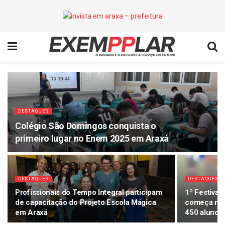
DESTAQUES
Colégio São Domingos conquista o
primeiro lugar no Enem 2025 em Araxá
DESTAQUES
DESTAQUES
Profissionais do Tempo Integral participam
1º Festival
de capacitação do Projeto Escola Mágica
começa nes
em Araxá
450 alunos 