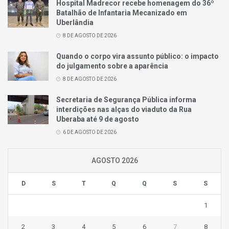
Hospital Madrecor recebe homenagem do 36º
Batalhão de Infantaria Mecanizado em
Uberlândia
8 DE AGOSTO DE 2026
Quando o corpo vira assunto público: o impacto
do julgamento sobre a aparência
8 DE AGOSTO DE 2026
Secretaria de Segurança Pública informa
interdições nas alças do viaduto da Rua
Uberaba até 9 de agosto
6 DE AGOSTO DE 2026
AGOSTO 2026
D
S
T
Q
Q
S
S
1
2
3
4
5
6
7
8