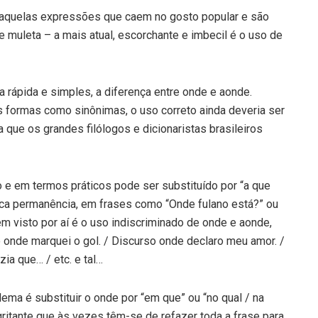
, aquelas expressões que caem no gosto popular e são
e muleta – a mais atual, escorchante e imbecil é o uso de
 rápida e simples, a diferença entre onde e aonde.
s formas como sinônimas, o uso correto ainda deveria ser
 que os grandes filólogos e dicionaristas brasileiros
 em termos práticos pode ser substituído por “a que
ndica permanência, em frases como “Onde fulano está?” ou
em visto por aí é o uso indiscriminado de onde e aonde,
 onde marquei o gol. / Discurso onde declaro meu amor. /
ia que… / etc. e tal…
ema é substituir o onde por “em que” ou “no qual / na
gritante que às vezes têm-se de refazer toda a frase para