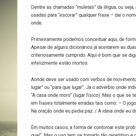
Dentre as chamadas “muletas” da língua, ou seja
usadas para “escorar” qualquer frase – daí o nom
onde.
Primeiramente podemos conceituar aqui, de forma
Apesar de alguns dicionários já aceitarem as dua
criteriosamente cumprido. Aqui é bom que se diga
infelizmente estão mortos.
Aonde deve ser usado com verbos de movimento e
lugar” ou “para que lugar”. Já o advérbio onde i
“A casa onde moro” (lugar físico). Mas o que se t
em frases totalmente erradas tais como: – O jogo
Na oração onde eu pedia paz. / A ideia onde eu diz
Em muitos casos, a forma de contornar este probl
qual”. Mas o uso tem se tornado tão repetitivo e 