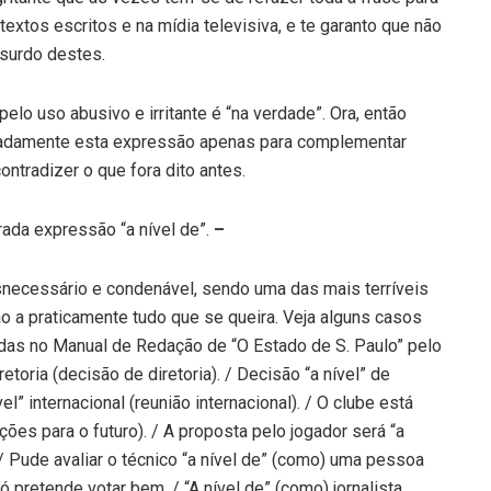
textos escritos e na mídia televisiva, e te garanto que não
surdo destes.
o uso abusivo e irritante é “na verdade”. Ora, então
radamente esta expressão apenas para complementar
ntradizer o que fora dito antes.
rada expressão “a nível de”.
–
snecessário e condenável, sendo uma das mais terríveis
ão a praticamente tudo que se queira. Veja alguns casos
adas no Manual de Redação de “O Estado de S. Paulo” pelo
retoria (decisão de diretoria). / Decisão “a nível” de
l” internacional (reunião internacional). / O clube está
ções para o futuro). / A proposta pelo jogador será “a
 / Pude avaliar o técnico “a nível de” (como) uma pessoa
 só pretende votar bem. / “A nível de” (como) jornalista,