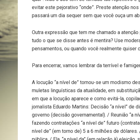
evitar este pejorativo “onde”. Preste atenção nos 
passará um dia sequer sem que você ouça um ab
Outra expressão que tem me chamado a atenção pel
tudo o que se disse antes é mentira? Use mode
pensamentos, ou quando você realmente quiser co
Para encerrar, vamos lembrar da terrível e famige
A locução “a nível de” tornou-se um modismo de
muletas linguísticas da atualidade, em substituiç
em que a locução aparece e como evitá-la, copil
jornalista Eduardo Martins: Decisão “a nível” de di
governo (decisão governamental). / Reunião “a níve
fazendo contratações “a nível de” futuro (contrata
nível de” (em torno de) 5 a 6 milhões de dólares.
pública. / Ela, “a nível da” (em relação à) eleição,