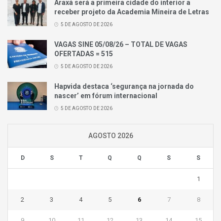
Araxá será a primeira cidade do interior a
receber projeto da Academia Mineira de Letras
5 DE AGOSTO DE 2026
VAGAS SINE 05/08/26 – TOTAL DE VAGAS
OFERTADAS = 515
5 DE AGOSTO DE 2026
Hapvida destaca ‘segurança na jornada do
nascer’ em fórum internacional
5 DE AGOSTO DE 2026
AGOSTO 2026
D
S
T
Q
Q
S
S
1
2
3
4
5
6
7
8
9
10
11
12
13
14
15