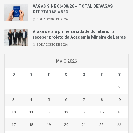
VAGAS SINE 06/08/26 – TOTAL DE VAGAS
OFERTADAS = 523
6 DE AGOSTO DE 2026
Araxá será a primeira cidade do interior a
receber projeto da Academia Mineira de Letras
5 DE AGOSTO DE 2026
MAIO 2026
D
S
T
Q
Q
S
S
1
2
3
4
5
6
7
8
9
10
11
12
13
14
15
16
17
18
19
20
21
22
23