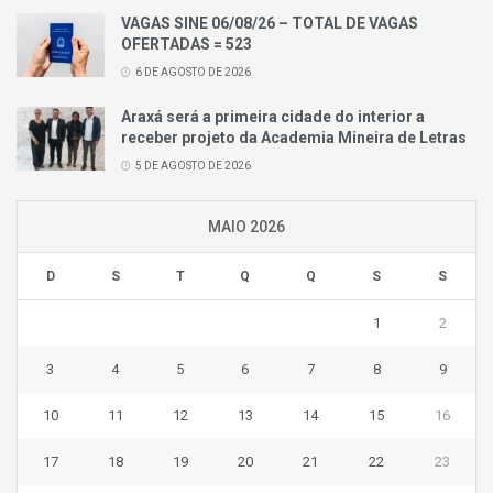
VAGAS SINE 06/08/26 – TOTAL DE VAGAS
OFERTADAS = 523
6 DE AGOSTO DE 2026
Araxá será a primeira cidade do interior a
receber projeto da Academia Mineira de Letras
5 DE AGOSTO DE 2026
MAIO 2026
D
S
T
Q
Q
S
S
1
2
3
4
5
6
7
8
9
10
11
12
13
14
15
16
17
18
19
20
21
22
23