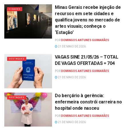
Minas Gerais recebe injeção de
CIDADES
recursos em sete cidades e
qualifica jovens no mercado de
artes visuais; conheça o
‘Estação’
POR
DOMINGOS ANTUNES GUIMARÃES
21 DE MAIO DE 2026
VAGAS SINE 21/05/26 – TOTAL
DESTAQUES
DE VAGAS OFERTADAS = 704
POR
DOMINGOS ANTUNES GUIMARÃES
21 DE MAIO DE 2026
Do berçário à gerência:
DESTAQUES
enfermeira constrói carreira no
hospital onde nasceu
POR
DOMINGOS ANTUNES GUIMARÃES
21 DE MAIO DE 2026