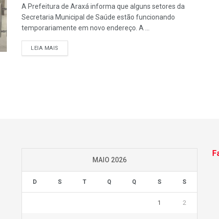
A Prefeitura de Araxá informa que alguns setores da
Secretaria Municipal de Saúde estão funcionando
temporariamente em novo endereço. A ...
LEIA MAIS
F
MAIO 2026
D
S
T
Q
Q
S
S
1
2