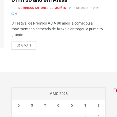
POR
DOMINGOS ANTUNES GUIMARÃES
14 DE MAIO DE 2026
0
O Festival de Prêmios ACIA 90 anos já começou a
movimentar o comércio de Araxá e entregou o primeiro
grande ...
LEIA MAIS
F
MAIO 2026
D
S
T
Q
Q
S
S
1
2