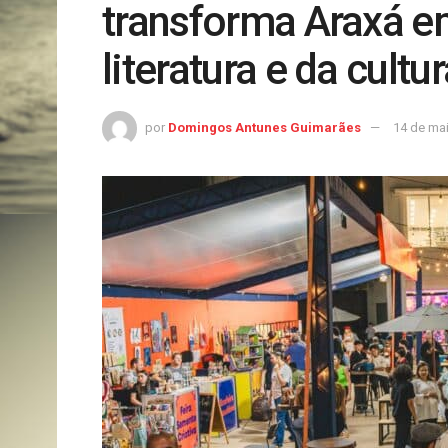
transforma Araxá e
literatura e da cultu
por
Domingos Antunes Guimarães
14 de ma