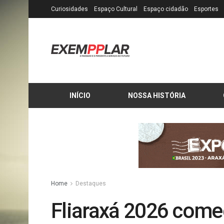
Curiosidades
Espaço Cultural
Espaço cidadão
Esportes
INÍCIO
NOSSA HISTÓRIA
Home
Destaques
Fliaraxá 2026 começ