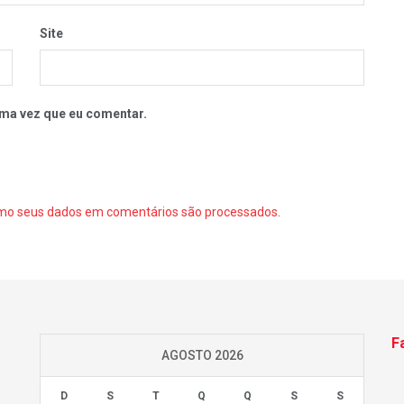
Site
ma vez que eu comentar.
mo seus dados em comentários são processados
.
F
AGOSTO 2026
D
S
T
Q
Q
S
S