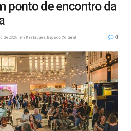
m ponto de encontro da
ra
0
io de 2026
em
Destaques
,
Espaço Cultural