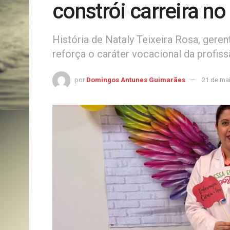
constrói carreira n
História de Nataly Teixeira Rosa, ger
reforça o caráter vocacional da profi
por
Domingos Antunes Guimarães
21 de ma