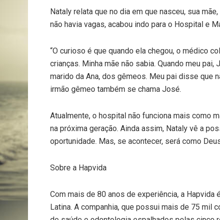
Nataly relata que no dia em que nasceu, sua mãe, 
não havia vagas, acabou indo para o Hospital e M
“O curioso é que quando ela chegou, o médico col
crianças. Minha mãe não sabia. Quando meu pai, J
marido da Ana, dos gêmeos. Meu pai disse que nã
irmão gêmeo também se chama José.
Atualmente, o hospital não funciona mais como m
na próxima geração. Ainda assim, Nataly vê a pos
oportunidade. Mas, se acontecer, será como Deus 
Sobre a Hapvida
Com mais de 80 anos de experiência, a Hapvida 
Latina. A companhia, que possui mais de 75 mil 
de saúde e odontologia espalhados pelas cinco r