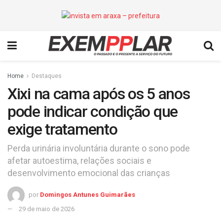
Home
Destaques
Xixi na cama após os 5 anos
pode indicar condição que
exige tratamento
Perda urinária involuntária durante o sono pode
afetar autoestima, relações sociais e
desenvolvimento emocional das crianças
por
Domingos Antunes Guimarães
29 de maio de 2026