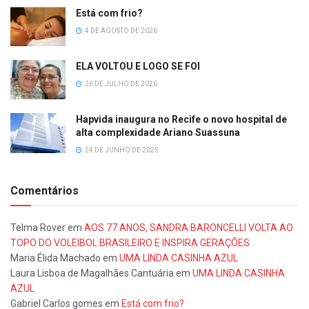
Está com frio?
4 DE AGOSTO DE 2026
ELA VOLTOU E LOGO SE FOI
26 DE JULHO DE 2026
Hapvida inaugura no Recife o novo hospital de
alta complexidade Ariano Suassuna
24 DE JUNHO DE 2025
Comentários
Telma Rover
em
AOS 77 ANOS, SANDRA BARONCELLI VOLTA AO
TOPO DO VOLEIBOL BRASILEIRO E INSPIRA GERAÇÕES
Maria Élida Machado
em
UMA LINDA CASINHA AZUL
Laura Lisboa de Magalhães Cantuária
em
UMA LINDA CASINHA
AZUL
Gabriel Carlos gomes
em
Está com frio?