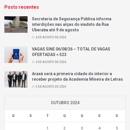
Posts recentes
Secretaria de Segurança Pública informa
interdições nas alças do viaduto da Rua
Uberaba até 9 de agosto
6 DE AGOSTO DE 2026
VAGAS SINE 06/08/26 – TOTAL DE VAGAS
OFERTADAS = 523
6 DE AGOSTO DE 2026
Araxá será a primeira cidade do interior a
receber projeto da Academia Mineira de Letras
5 DE AGOSTO DE 2026
OUTUBRO 2024
D
S
T
Q
Q
S
S
1
2
3
4
5