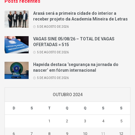
Posts recentes
Araxá será a primeira cidade do interior a
receber projeto da Academia Mineira de Letras
5 DE AGOSTO DE 2026
VAGAS SINE 05/08/26 – TOTAL DE VAGAS
OFERTADAS = 515
5 DE AGOSTO DE 2026
Hapvida destaca ‘segurança na jornada do
nascer’ em fórum internacional
5 DE AGOSTO DE 2026
OUTUBRO 2024
D
S
T
Q
Q
S
S
1
2
3
4
5
6
7
8
9
10
11
12