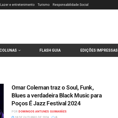
Lazer e entretenimento
Turismo
Responsabilidade Social
COLUNAS
FLASH GUIA
EDIÇÕES IMPRESSAS
Omar Coleman traz o Soul, Funk,
Blues a verdadeira Black Music para
Poços É Jazz Festival 2024
POR
DOMINGOS ANTUNES GUIMARÃES
18 DE OUTUBRO DE 2024
0