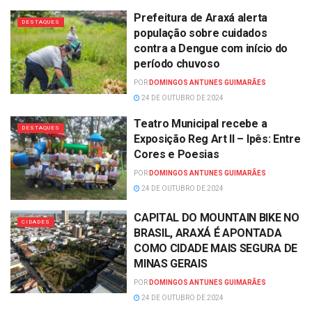
Prefeitura de Araxá alerta
DESTAQUES
população sobre cuidados
contra a Dengue com início do
período chuvoso
POR
DOMINGOS ANTUNES GUIMARÃES
24 DE OUTUBRO DE 2024
Teatro Municipal recebe a
DESTAQUES
Exposição Reg Art II – Ipês: Entre
Cores e Poesias
POR
DOMINGOS ANTUNES GUIMARÃES
24 DE OUTUBRO DE 2024
CAPITAL DO MOUNTAIN BIKE NO
CIDADES
BRASIL, ARAXÁ É APONTADA
COMO CIDADE MAIS SEGURA DE
MINAS GERAIS
POR
DOMINGOS ANTUNES GUIMARÃES
24 DE OUTUBRO DE 2024