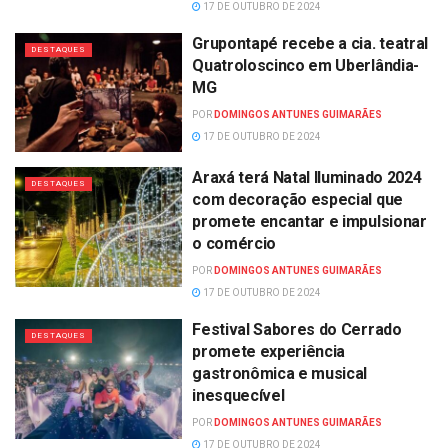
17 DE OUTUBRO DE 2024
Grupontapé recebe a cia. teatral
DESTAQUES
Quatroloscinco em Uberlândia-
MG
POR
DOMINGOS ANTUNES GUIMARÃES
17 DE OUTUBRO DE 2024
Araxá terá Natal Iluminado 2024
DESTAQUES
com decoração especial que
promete encantar e impulsionar
o comércio
POR
DOMINGOS ANTUNES GUIMARÃES
17 DE OUTUBRO DE 2024
Festival Sabores do Cerrado
DESTAQUES
promete experiência
gastronômica e musical
inesquecível
POR
DOMINGOS ANTUNES GUIMARÃES
17 DE OUTUBRO DE 2024