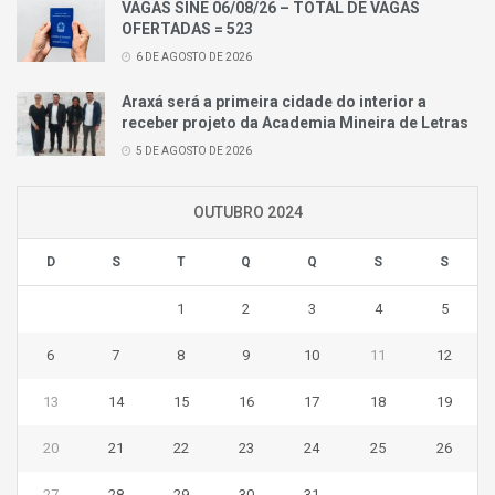
VAGAS SINE 06/08/26 – TOTAL DE VAGAS
OFERTADAS = 523
6 DE AGOSTO DE 2026
Araxá será a primeira cidade do interior a
receber projeto da Academia Mineira de Letras
5 DE AGOSTO DE 2026
OUTUBRO 2024
D
S
T
Q
Q
S
S
1
2
3
4
5
6
7
8
9
10
11
12
13
14
15
16
17
18
19
20
21
22
23
24
25
26
27
28
29
30
31