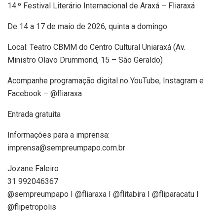
14.º Festival Literário Internacional de Araxá – Fliaraxá
De 14 a 17 de maio de 2026, quinta a domingo
Local: Teatro CBMM do Centro Cultural Uniaraxá (Av.
Ministro Olavo Drummond, 15 – São Geraldo)
Acompanhe programação digital no YouTube, Instagram e
Facebook – @‌fliaraxa
Entrada gratuita
Informações para a imprensa:
imprensa@sempreumpapo.com.br
Jozane Faleiro
31 992046367
@sempreumpapo I @fliaraxa I @flitabira I @fliparacatu I
@flipetropolis