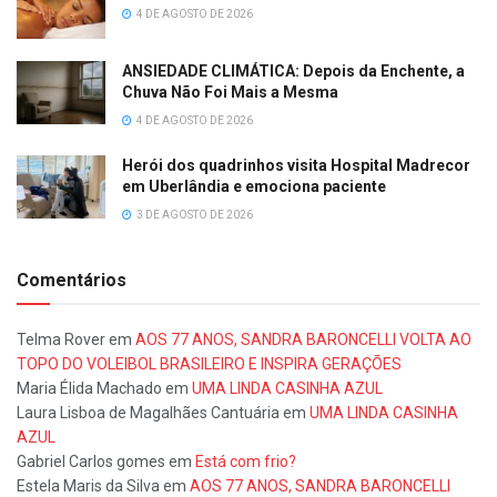
4 DE AGOSTO DE 2026
ANSIEDADE CLIMÁTICA: Depois da Enchente, a
Chuva Não Foi Mais a Mesma
4 DE AGOSTO DE 2026
Herói dos quadrinhos visita Hospital Madrecor
em Uberlândia e emociona paciente
3 DE AGOSTO DE 2026
Comentários
Telma Rover
em
AOS 77 ANOS, SANDRA BARONCELLI VOLTA AO
TOPO DO VOLEIBOL BRASILEIRO E INSPIRA GERAÇÕES
Maria Élida Machado
em
UMA LINDA CASINHA AZUL
Laura Lisboa de Magalhães Cantuária
em
UMA LINDA CASINHA
AZUL
Gabriel Carlos gomes
em
Está com frio?
Estela Maris da Silva
em
AOS 77 ANOS, SANDRA BARONCELLI