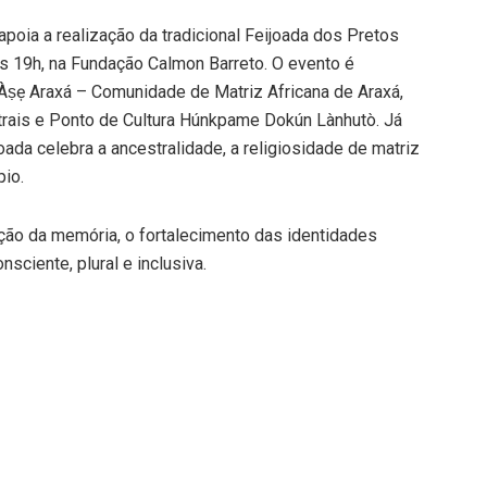
oia a realização da tradicional Feijoada dos Pretos
das 19h, na Fundação Calmon Barreto. O evento é
l Àṣẹ Araxá – Comunidade de Matriz Africana de Araxá,
trais e Ponto de Cultura Húnkpame Dokún Lànhutò. Já
joada celebra a ancestralidade, a religiosidade de matriz
pio.
ão da memória, o fortalecimento das identidades
ciente, plural e inclusiva.