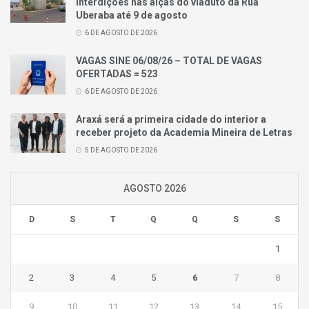
interdições nas alças do viaduto da Rua
Uberaba até 9 de agosto
6 DE AGOSTO DE 2026
VAGAS SINE 06/08/26 – TOTAL DE VAGAS
OFERTADAS = 523
6 DE AGOSTO DE 2026
Araxá será a primeira cidade do interior a
receber projeto da Academia Mineira de Letras
5 DE AGOSTO DE 2026
AGOSTO 2026
D
S
T
Q
Q
S
S
1
2
3
4
5
6
7
8
9
10
11
12
13
14
15