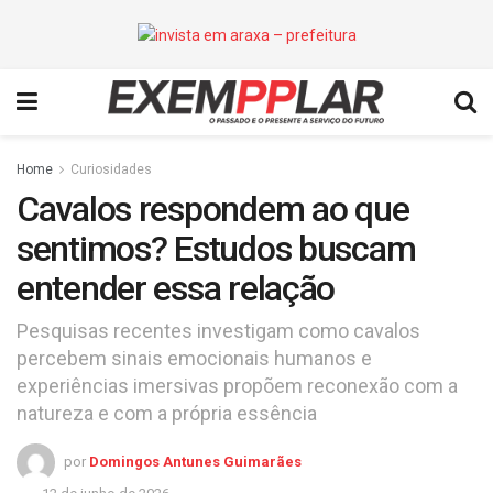
Home
Curiosidades
Cavalos respondem ao que
sentimos? Estudos buscam
entender essa relação
Pesquisas recentes investigam como cavalos
percebem sinais emocionais humanos e
experiências imersivas propõem reconexão com a
natureza e com a própria essência
por
Domingos Antunes Guimarães