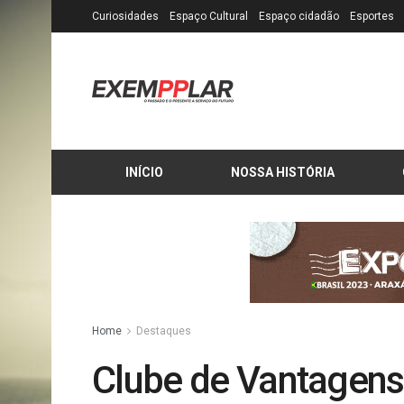
Curiosidades
Espaço Cultural
Espaço cidadão
Esportes
INÍCIO
NOSSA HISTÓRIA
Home
Destaques
Clube de Vantagens