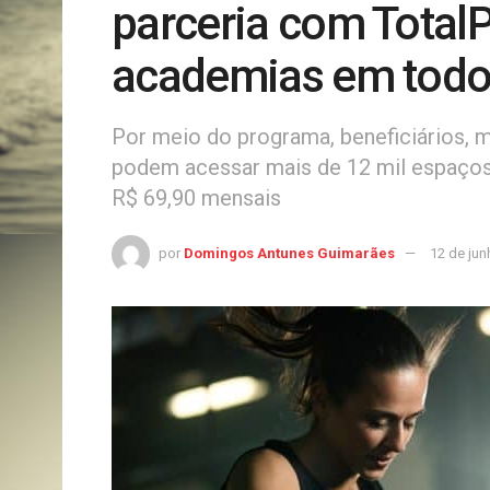
parceria com TotalP
academias em todo 
Por meio do programa, beneficiários, m
podem acessar mais de 12 mil espaços 
R$ 69,90 mensais
por
Domingos Antunes Guimarães
12 de jun