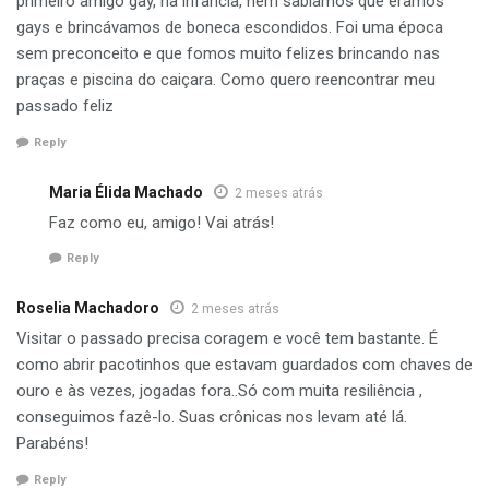
primeiro amigo gay, na infância, nem sabíamos que éramos
gays e brincávamos de boneca escondidos. Foi uma época
sem preconceito e que fomos muito felizes brincando nas
praças e piscina do caiçara. Como quero reencontrar meu
passado feliz
Reply
Maria Élida Machado
2 meses atrás
Faz como eu, amigo! Vai atrás!
Reply
Roselia Machadoro
2 meses atrás
Visitar o passado precisa coragem e você tem bastante. É
como abrir pacotinhos que estavam guardados com chaves de
ouro e às vezes, jogadas fora..Só com muita resiliência ,
conseguimos fazê-lo. Suas crônicas nos levam até lá.
Parabéns!
Reply