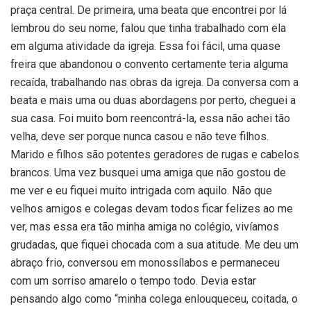
praça central. De primeira, uma beata que encontrei por lá
lembrou do seu nome, falou que tinha trabalhado com ela
em alguma atividade da igreja. Essa foi fácil, uma quase
freira que abandonou o convento certamente teria alguma
recaída, trabalhando nas obras da igreja. Da conversa com a
beata e mais uma ou duas abordagens por perto, cheguei a
sua casa. Foi muito bom reencontrá-la, essa não achei tão
velha, deve ser porque nunca casou e não teve filhos.
Marido e filhos são potentes geradores de rugas e cabelos
brancos. Uma vez busquei uma amiga que não gostou de
me ver e eu fiquei muito intrigada com aquilo. Não que
velhos amigos e colegas devam todos ficar felizes ao me
ver, mas essa era tão minha amiga no colégio, vivíamos
grudadas, que fiquei chocada com a sua atitude. Me deu um
abraço frio, conversou em monossílabos e permaneceu
com um sorriso amarelo o tempo todo. Devia estar
pensando algo como “minha colega enlouqueceu, coitada, o