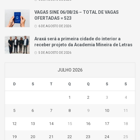
VAGAS SINE 06/08/26 – TOTAL DE VAGAS
OFERTADAS = 523
6 DE AGOSTO DE 2026
Araxá será a primeira cidade do interior a
receber projeto da Academia Mineira de Letras
5 DE AGOSTO DE 2026
JULHO 2026
D
S
T
Q
Q
S
S
1
2
3
4
5
6
7
8
9
10
11
12
13
14
15
16
17
18
19
20
21
22
23
24
25