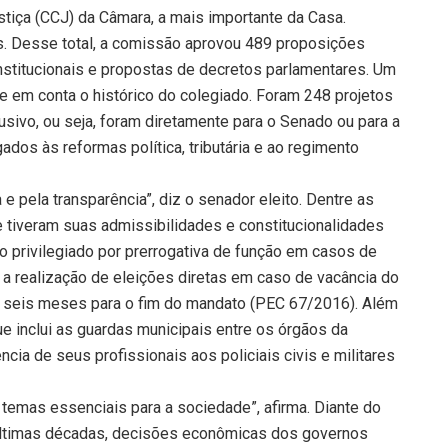
stiça (CCJ) da Câmara, a mais importante da Casa.
s. Desse total, a comissão aprovou 489 proposições
nstitucionais e propostas de decretos parlamentares. Um
 em conta o histórico do colegiado. Foram 248 projetos
usivo, ou seja, foram diretamente para o Senado ou para a
ados às reformas política, tributária e ao regimento
pela transparência”, diz o senador eleito. Dentre as
 tiveram suas admissibilidades e constitucionalidades
o privilegiado por prerrogativa de função em casos de
a realização de eleições diretas em caso de vacância do
da seis meses para o fim do mandato (PEC 67/2016). Além
ue inclui as guardas municipais entre os órgãos da
cia de seus profissionais aos policiais civis e militares
emas essenciais para a sociedade”, afirma. Diante do
 últimas décadas, decisões econômicas dos governos