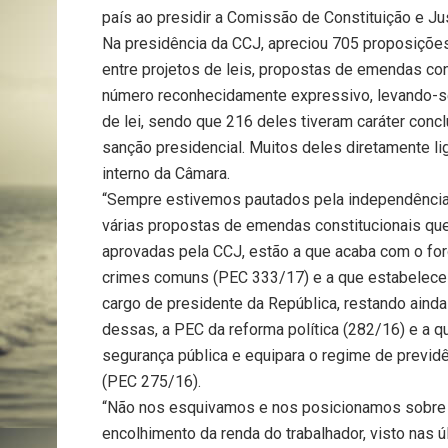
país ao presidir a Comissão de Constituição e Ju
Na presidência da CCJ, apreciou 705 proposiçõe
entre projetos de leis, propostas de emendas co
número reconhecidamente expressivo, levando-se
de lei, sendo que 216 deles tiveram caráter concl
sanção presidencial. Muitos deles diretamente lig
interno da Câmara.
“Sempre estivemos pautados pela independência e 
várias propostas de emendas constitucionais que
aprovadas pela CCJ, estão a que acaba com o for
crimes comuns (PEC 333/17) e a que estabelece 
cargo de presidente da República, restando ain
dessas, a PEC da reforma política (282/16) e a q
segurança pública e equipara o regime de previdên
(PEC 275/16).
“Não nos esquivamos e nos posicionamos sobre t
encolhimento da renda do trabalhador, visto nas