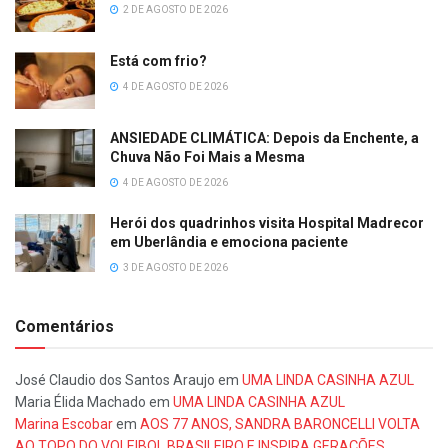
2 DE AGOSTO DE 2026
Está com frio?
4 DE AGOSTO DE 2026
ANSIEDADE CLIMÁTICA: Depois da Enchente, a
Chuva Não Foi Mais a Mesma
4 DE AGOSTO DE 2026
Herói dos quadrinhos visita Hospital Madrecor
em Uberlândia e emociona paciente
3 DE AGOSTO DE 2026
Comentários
José Claudio dos Santos Araujo
em
UMA LINDA CASINHA AZUL
Maria Élida Machado
em
UMA LINDA CASINHA AZUL
Marina Escobar
em
AOS 77 ANOS, SANDRA BARONCELLI VOLTA
AO TOPO DO VOLEIBOL BRASILEIRO E INSPIRA GERAÇÕES