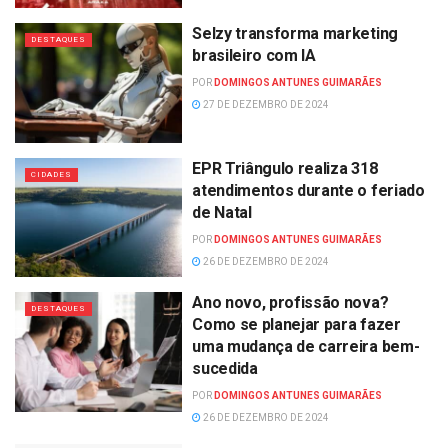
Selzy transforma marketing
DESTAQUES
brasileiro com IA
POR
DOMINGOS ANTUNES GUIMARÃES
27 DE DEZEMBRO DE 2024
EPR Triângulo realiza 318
CIDADES
atendimentos durante o feriado
de Natal
POR
DOMINGOS ANTUNES GUIMARÃES
26 DE DEZEMBRO DE 2024
Ano novo, profissão nova?
DESTAQUES
Como se planejar para fazer
uma mudança de carreira bem-
sucedida
POR
DOMINGOS ANTUNES GUIMARÃES
26 DE DEZEMBRO DE 2024