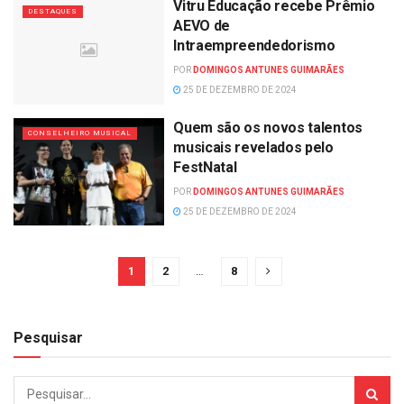
Vitru Educação recebe Prêmio
DESTAQUES
AEVO de
Intraempreendedorismo
POR
DOMINGOS ANTUNES GUIMARÃES
25 DE DEZEMBRO DE 2024
Quem são os novos talentos
CONSELHEIRO MUSICAL
musicais revelados pelo
FestNatal
POR
DOMINGOS ANTUNES GUIMARÃES
25 DE DEZEMBRO DE 2024
1
2
…
8
Pesquisar