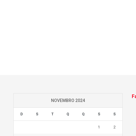
F
NOVEMBRO 2024
D
S
T
Q
Q
S
S
1
2