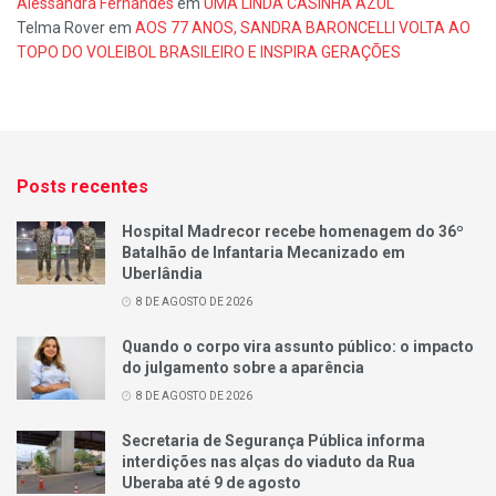
Alessandra Fernandes
em
UMA LINDA CASINHA AZUL
Telma Rover
em
AOS 77 ANOS, SANDRA BARONCELLI VOLTA AO
TOPO DO VOLEIBOL BRASILEIRO E INSPIRA GERAÇÕES
Posts recentes
Hospital Madrecor recebe homenagem do 36º
Batalhão de Infantaria Mecanizado em
Uberlândia
8 DE AGOSTO DE 2026
Quando o corpo vira assunto público: o impacto
do julgamento sobre a aparência
8 DE AGOSTO DE 2026
Secretaria de Segurança Pública informa
interdições nas alças do viaduto da Rua
Uberaba até 9 de agosto