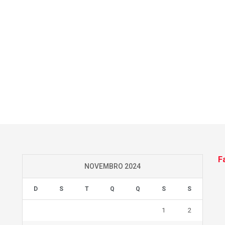
F
NOVEMBRO 2024
D
S
T
Q
Q
S
S
1
2