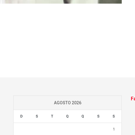
F
AGOSTO 2026
D
S
T
Q
Q
S
S
1