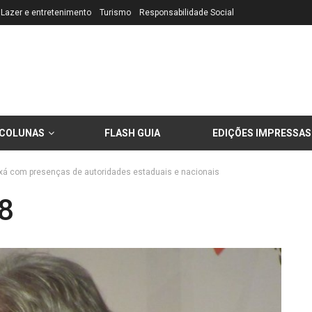
Lazer e entretenimento
Turismo
Responsabilidade Social
COLUNAS
FLASH GUIA
EDIÇÕES IMPRESSAS
xá com presenças de autoridades estaduais e nacionais
8