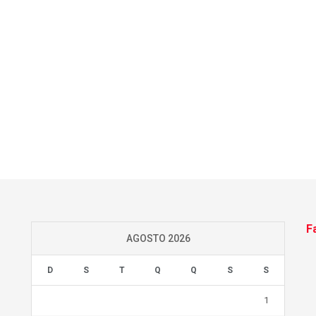
F
AGOSTO 2026
D
S
T
Q
Q
S
S
1