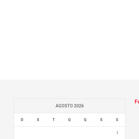
F
AGOSTO 2026
D
S
T
Q
Q
S
S
1