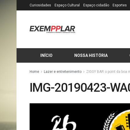
Curiosidades
Espaço Cultural
Espaço cidadão
Esportes
INÍCIO
NOSSA HISTÓRIA
Home
Lazer e entretenimento
ZIGGY BAR o point da boa 
IMG-20190423-WA0