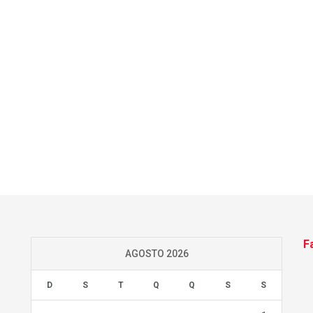
F
AGOSTO 2026
D
S
T
Q
Q
S
S