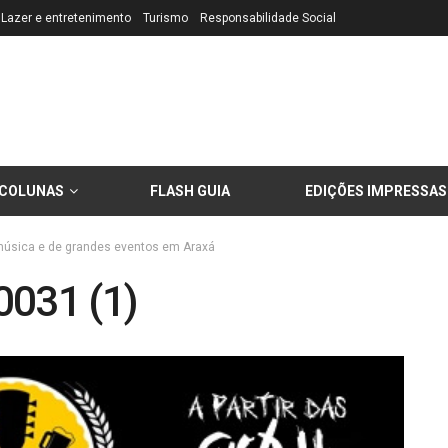
Lazer e entretenimento
Turismo
Responsabilidade Social
COLUNAS
FLASH GUIA
EDIÇÕES IMPRESSAS
música e de grandes eventos em Araxá
031 (1)