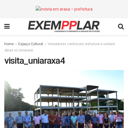
Home
Espaço Cultural
Vereadores conhecem estrutura e visitam
obras no Uniaraxá
visita_uniaraxa4