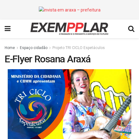
Home
Espaço cidadão
Projeto TRI CICLO Espetáculos
E-Flyer Rosana Araxá