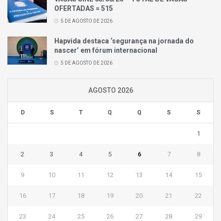
OFERTADAS = 515
5 DE AGOSTO DE 2026
Hapvida destaca ‘segurança na jornada do
nascer’ em fórum internacional
5 DE AGOSTO DE 2026
AGOSTO 2026
D
S
T
Q
Q
S
S
1
2
3
4
5
6
7
8
9
10
11
12
13
14
15
16
17
18
19
20
21
22
23
24
25
26
27
28
29