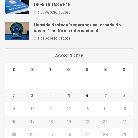
OFERTADAS = 515
5 DE AGOSTO DE 2026
Hapvida destaca ‘segurança na jornada do
nascer’ em fórum internacional
5 DE AGOSTO DE 2026
AGOSTO 2026
D
S
T
Q
Q
S
S
1
2
3
4
5
6
7
8
9
10
11
12
13
14
15
16
17
18
19
20
21
22
23
24
25
26
27
28
29