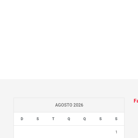
F
AGOSTO 2026
D
S
T
Q
Q
S
S
1