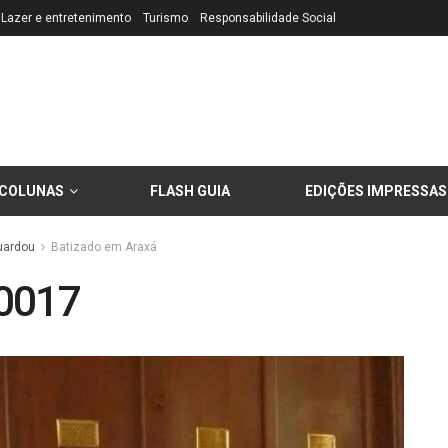
Lazer e entretenimento
Turismo
Responsabilidade Social
COLUNAS
FLASH GUIA
EDIÇÕES IMPRESSAS
uardou
Batizado em Araxá
0017