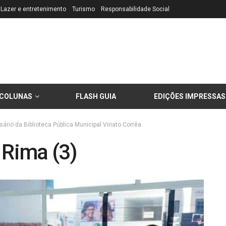
Lazer e entretenimento
Turismo
Responsabilidade Social
COLUNAS
FLASH GUIA
EDIÇÕES IMPRESSAS
rio da Biblioteca Pública Municipal Viriato Corrêa
 Rima (3)