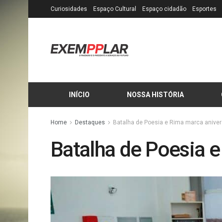
Curiosidades
Espaço Cultural
Espaço cidadão
Esportes
INÍCIO
NOSSA HISTÓRIA
Home
Destaques
Batalha de Poesia e Rima marca aniversá
Batalha de Poesia e