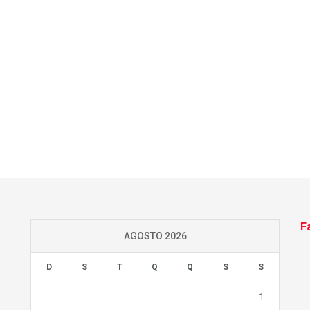
F
AGOSTO 2026
D
S
T
Q
Q
S
S
1