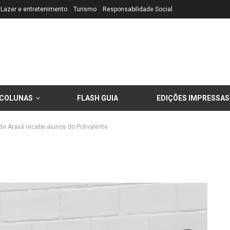
Lazer e entretenimento
Turismo
Responsabilidade Social
COLUNAS
FLASH GUIA
EDIÇÕES IMPRESSAS
e Araxá recebe alunos do Polivalente