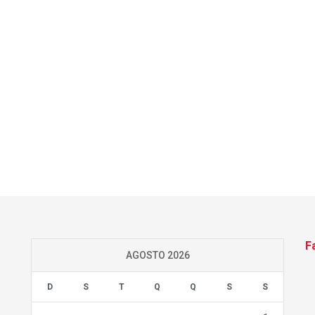
F
AGOSTO 2026
D
S
T
Q
Q
S
S