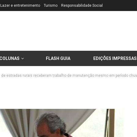
Lazer e entretenimento
Turismo
Responsabilidade Social
COLUNAS
FLASH GUIA
EDIÇÕES IMPRESSAS
s de estradas rurais receberam trabalho de manutenção mesmo em período chu