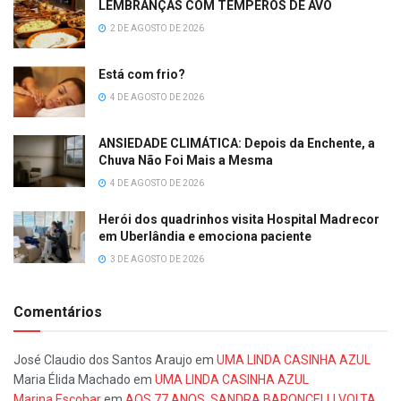
LEMBRANÇAS COM TEMPEROS DE AVÓ
2 DE AGOSTO DE 2026
Está com frio?
4 DE AGOSTO DE 2026
ANSIEDADE CLIMÁTICA: Depois da Enchente, a
Chuva Não Foi Mais a Mesma
4 DE AGOSTO DE 2026
Herói dos quadrinhos visita Hospital Madrecor
em Uberlândia e emociona paciente
3 DE AGOSTO DE 2026
Comentários
José Claudio dos Santos Araujo
em
UMA LINDA CASINHA AZUL
Maria Élida Machado
em
UMA LINDA CASINHA AZUL
Marina Escobar
em
AOS 77 ANOS, SANDRA BARONCELLI VOLTA