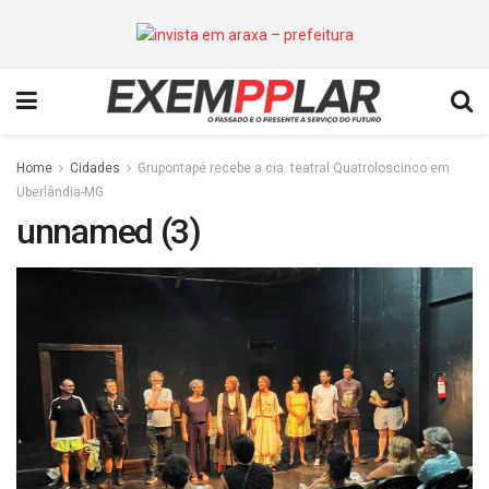
Home
Cidades
Grupontapé recebe a cia. teatral Quatroloscinco em
Uberlândia-MG
unnamed (3)