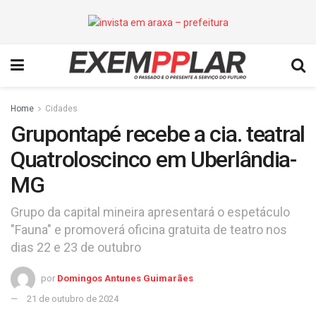
Home
Cidades
Grupontapé recebe a cia. teatral
Quatroloscinco em Uberlândia-
MG
Grupo da capital mineira apresentará o espetáculo
"Fauna" e promoverá oficina gratuita de teatro nos
dias 22 e 23 de outubro
por
Domingos Antunes Guimarães
21 de outubro de 2024