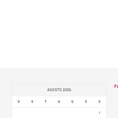
F
AGOSTO 2026
D
S
T
Q
Q
S
S
1