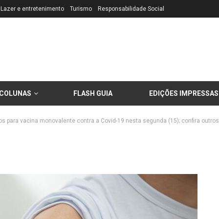
Lazer e entretenimento
Turismo
Responsabilidade Social
COLUNAS
FLASH GUIA
EDIÇÕES IMPRESSAS
 para vacina monovalente contra a Covid-19 nesta segunda (15); confira outros