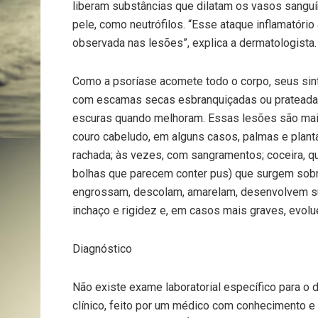
liberam substâncias que dilatam os vasos sanguí
pele, como neutrófilos. “Esse ataque inflamatóri
observada nas lesões”, explica a dermatologista.
Como a psoríase acomete todo o corpo, seus si
com escamas secas esbranquiçadas ou prateada
escuras quando melhoram. Essas lesões são mai
couro cabeludo, em alguns casos, palmas e plant
rachada; às vezes, com sangramentos; coceira, q
bolhas que parecem conter pus) que surgem sob
engrossam, descolam, amarelam, desenvolvem su
inchaço e rigidez e, em casos mais graves, evol
Diagnóstico
Não existe exame laboratorial específico para o 
clínico, feito por um médico com conhecimento e 