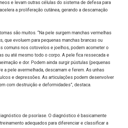
neos e levam outras células do sistema de defesa para
o acelera a proliferação cutânea, gerando a descamação
ntomas são muitos. “Na pele surgem manchas vermelhas
s, que evoluem para pequenas manchas brancas ou
s comuns nos cotovelos e joelhos, podem acometer o
as ou até mesmo todo o corpo. A pele fica ressecada e
ueimação e dor. Podem ainda surgir pústulas (pequenas
re a pele avermelhada, descamam e ferem. As unhas
lcos e depressões. As articulações podem desenvolver
uem com destruição e deformidades”, destaca.
diagnóstico de psoríase. O diagnóstico é basicamente
treinamento adequados para diferenciar e classificar a