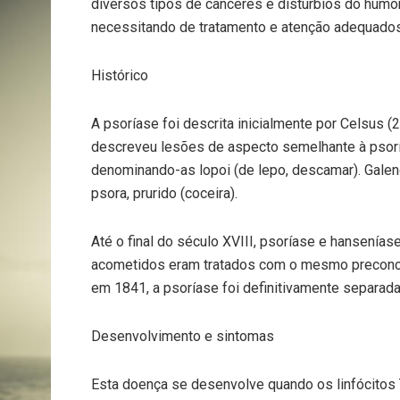
diversos tipos de cânceres e distúrbios do humor
necessitando de tratamento e atenção adequados”
Histórico
A psoríase foi descrita inicialmente por Celsus (2
descreveu lesões de aspecto semelhante à psor
denominando-as lopoi (de lepo, descamar). Galeno
psora, prurido (coceira).
Até o final do século XVIII, psoríase e hansenía
acometidos eram tratados com o mesmo preconce
em 1841, a psoríase foi definitivamente separad
Desenvolvimento e sintomas
Esta doença se desenvolve quando os linfócitos 