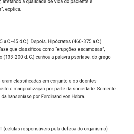
, afetando a qualidade de vida do paciente e
, explica.
5 a.C.-45 d.C.). Depois, Hipócrates (460-375 a.C.)
íase que classificou como “erupções escamosas”,
 (133-200 d. C.) cunhou a palavra psoríase, do grego
se eram classificadas em conjunto e os doentes
ito e marginalização por parte da sociedade. Somente
a da hanseníase por Ferdinand von Hebra.
T (células responsáveis pela defesa do organismo)