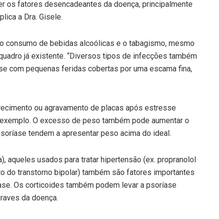
er os fatores desencadeantes da doença, principalmente
lica a Dra. Gisele.
 o consumo de bebidas alcoólicas e o tabagismo, mesmo
uadro já existente. “Diversos tipos de infecções também
se com pequenas feridas cobertas por uma escama fina,
recimento ou agravamento de placas após estresse
or exemplo. O excesso de peso também pode aumentar o
soríase tendem a apresentar peso acima do ideal.
, aqueles usados para tratar hipertensão (ex. propranolol
nto do transtorno bipolar) também são fatores importantes
ase. Os corticoides também podem levar a psoríase
graves da doença.