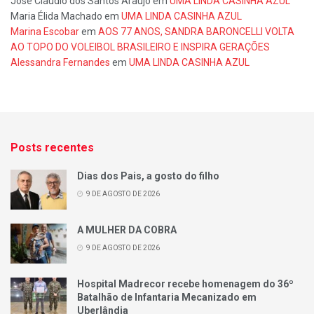
José Claudio dos Santos Araujo
em
UMA LINDA CASINHA AZUL
Maria Élida Machado
em
UMA LINDA CASINHA AZUL
Marina Escobar
em
AOS 77 ANOS, SANDRA BARONCELLI VOLTA
AO TOPO DO VOLEIBOL BRASILEIRO E INSPIRA GERAÇÕES
Alessandra Fernandes
em
UMA LINDA CASINHA AZUL
Posts recentes
Dias dos Pais, a gosto do filho
9 DE AGOSTO DE 2026
A MULHER DA COBRA
9 DE AGOSTO DE 2026
Hospital Madrecor recebe homenagem do 36º
Batalhão de Infantaria Mecanizado em
Uberlândia