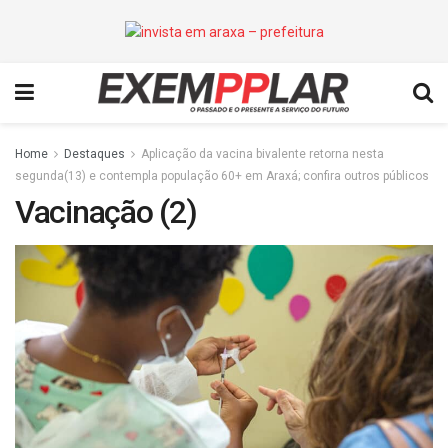
Home
Destaques
Aplicação da vacina bivalente retorna nesta
segunda(13) e contempla população 60+ em Araxá; confira outros públicos
Vacinação (2)