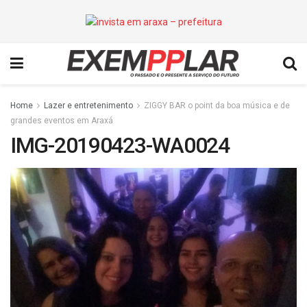
Home
Lazer e entretenimento
ZIGGY BAR o point da boa música e de
grandes eventos em Araxá
IMG-20190423-WA0024